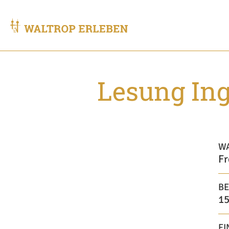
Lesung Ing
W
Fr
BE
15
EI