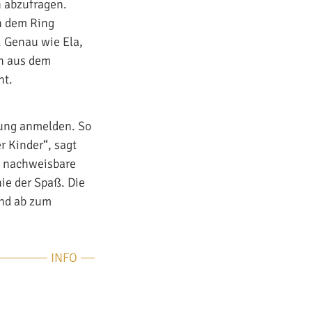
n abzufragen.
ch dem Ring
. Genau wie Ela,
en aus dem
ht.
fung anmelden. So
r Kinder“, sagt
e nachweisbare
ie der Spaß. Die
und ab zum
INFO