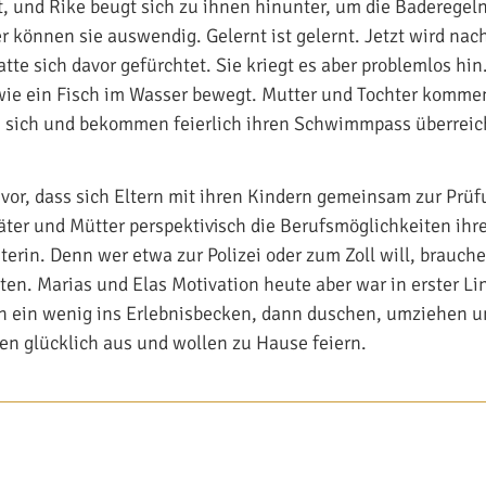
t, und Rike beugt sich zu ihnen hinunter, um die Baderegel
r können sie auswendig. Gelernt ist gelernt. Jetzt wird na
tte sich davor gefürchtet. Sie kriegt es aber problemlos hin
 wie ein Fisch im Wasser bewegt. Mutter und Tochter komm
sich und bekommen feierlich ihren Schwimmpass überreic
vor, dass sich Eltern mit ihren Kindern gemeinsam zur Prü
äter und Mütter perspektivisch die Berufsmöglichkeiten ihre
rin. Denn wer etwa zur Polizei oder zum Zoll will, brauch
n. Marias und Elas Motivation heute aber war in erster Lin
h ein wenig ins Erlebnisbecken, dann duschen, umziehen 
hen glücklich aus und wollen zu Hause feiern.