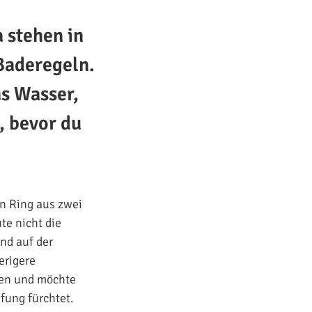
 stehen in
Baderegeln.
ns Wasser,
, bevor du
en Ring aus zwei
te nicht die
nd auf der
erigere
ben und möchte
fung fürchtet.