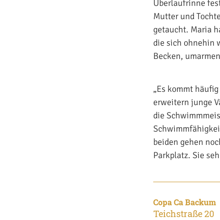
Überlaufrinne fes
Mutter und Tochte
getaucht. Maria ha
die sich ohnehin
Becken, umarmen 
„Es kommt häufig 
erweitern junge V
die Schwimmmeiste
Schwimmfähigkeite
beiden gehen noc
Parkplatz. Sie se
Copa Ca Backum
Teichstraße 20