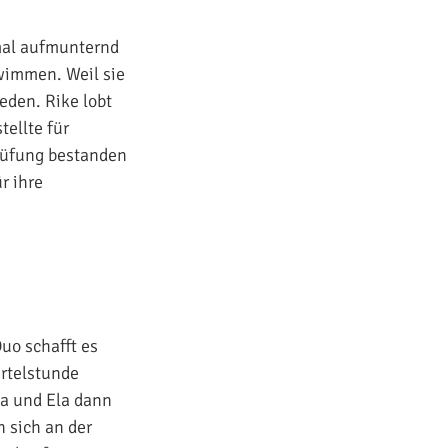
mal aufmunternd
wimmen. Weil sie
eden. Rike lobt
tellte für
prüfung bestanden
r ihre
uo schafft es
ertelstunde
ia und Ela dann
 sich an der